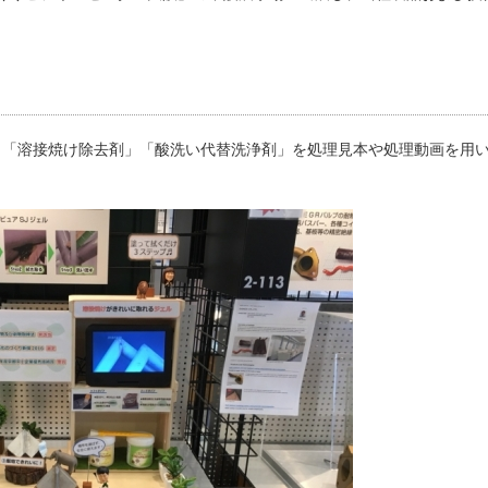
」「溶接焼け除去剤」「酸洗い代替洗浄剤」を処理見本や処理動画を用