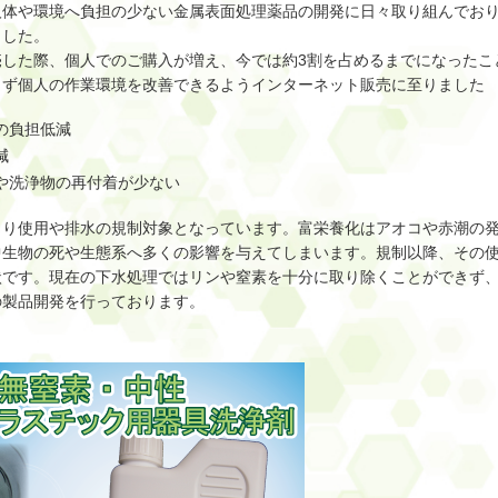
人体や環境へ負担の少ない金属表面処理薬品の開発に日々取り組んでお
ました。
した際、個人でのご購入が増え、今では約3割を占めるまでになったこ
らず個人の作業環境を改善できるようインターネット販売に至りました
の負担低減
減
や洗浄物の再付着が少ない
代より使用や排水の規制対象となっています。富栄養化はアオコや赤潮の
中生物の死や生態系へ多くの影響を与えてしまいます。規制以降、その
状です。現在の下水処理ではリンや窒素を十分に取り除くことができず
の製品開発を行っております。