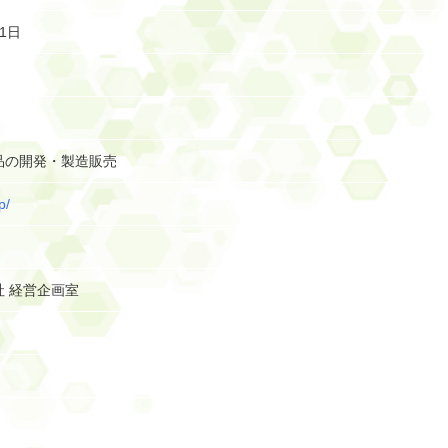
1日
）
品の開発・製造販売
p/
 経営企画室