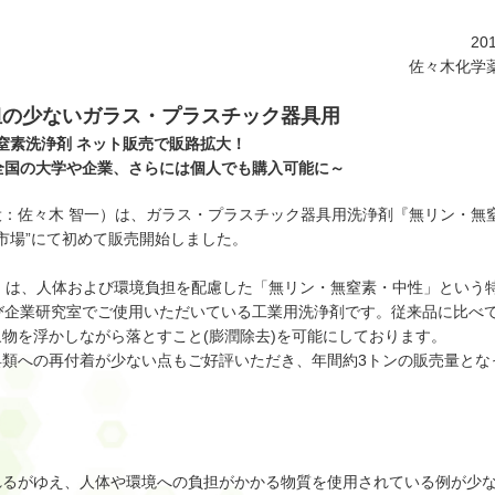
20
佐々木化学
担の少ないガラス・プラスチック器具用
窒素洗浄剤 ネット販売で販路拡大！
全国の大学や企業、さらには個人でも購入可能に～
：佐々木 智一）は、ガラス・プラスチック器具用洗浄剤『無リン・無
天市場”にて初めて販売開始しました。
3』は、人体および環境負担を配慮した「無リン・無窒素・中性」という
び企業研究室でご使用いただいている工業用洗浄剤です。従来品に比べ
物を浮かしながら落とすこと(膨潤除去)を可能にしております。
類への再付着が少ない点もご好評いただき、年間約3トンの販売量とな
れるがゆえ、人体や環境への負担がかかる物質を使用されている例が少