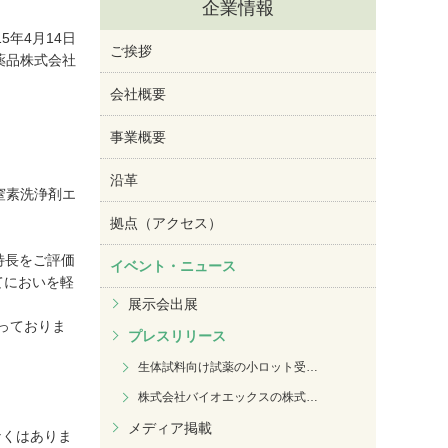
企業情報
15年4月14日
ご挨拶
薬品株式会社
会社概要
事業概要
沿革
窒素洗浄剤エ
拠点（アクセス）
特長をご評価
イベント・ニュース
てにおいを軽
展示会出展
っておりま
プレスリリース
生体試料向け試薬の小ロット受
…
株式会社バイオエックスの株式
…
メディア掲載
なくはありま