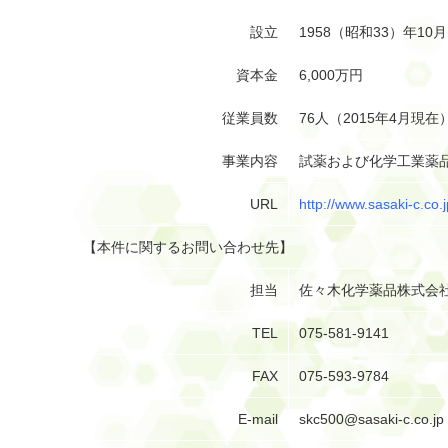
設立
1958（昭和33）年10月
資本金
6,000万円
従業員数
76人（2015年4月現在
事業内容
試薬および化学工業薬
URL
http://www.sasaki-c.co.j
【本件に関するお問い合わせ先】
担当
佐々木化学薬品株式会社
TEL
075-581-9141
FAX
075-593-9784
E-mail
skc500@sasaki-c.co.jp