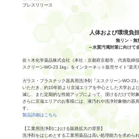
プレスリリース
人体および環境負
無リン・無
～水質汚濁対策に向けて
佐々木化学薬品株式会社（本社：京都府京都市、代表取締役
スクリーンWO-23 1kg』をインターネット販売サイト“楽
ガラス・プラスチック器具用洗浄剤『エスクリーンWO-2
いただき、約10年前より京滋エリアを中心とした大学およ
減し、また定期的な性能アップによって、浸けるだけで対象
さらに京滋エリアのお客様には、液汚れや洗浄対象物の器具
す。
製品詳細はこちら
【工業用洗浄剤における販路拡大の背景】
洗浄剤をはじめとする工業用薬品は高い処理能力を求めら