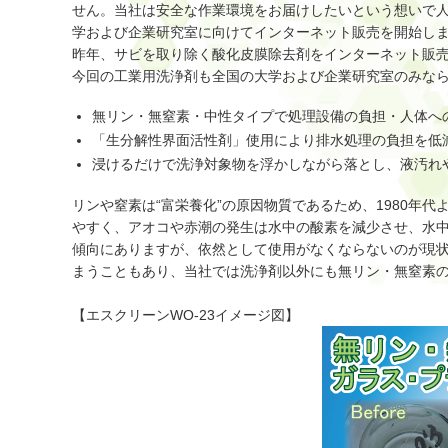
せん。当社は安全な作業環境をお届けしたいという想いで
学および企業研究室に向けてインターネット販売を開始し
昨年、サビを取り除く酸化皮膜除去剤をインターネット販売
今回の工業用洗浄剤も全国の大学および企業研究室のみな
無リン・無窒素・中性タイプで処理設備の負担・人体へ
「生分解性界面活性剤」使用により排水処理の負担を低
浸けるだけで洗浄対象物を浮かしながら落とし、液汚れ
リンや窒素は“富栄養化”の原因物質であるため、1980年
やすく、アオコや赤潮の発生は水中の酸素を減少させ、水
傾向にありますが、依然として使用がなくならないのが現
まうこともあり、当社では洗浄剤以外にも無リン・無窒素
【エスクリーンWO-23イメージ図】