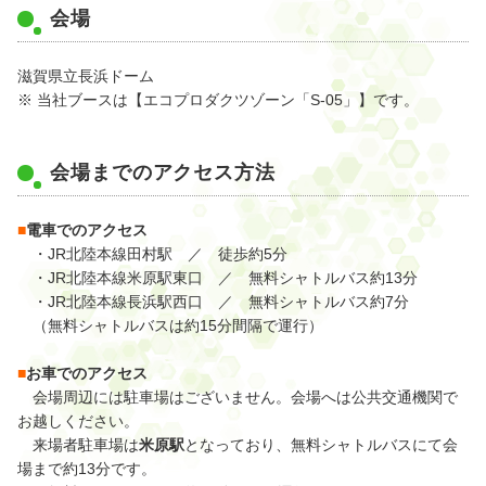
会場
滋賀県立長浜ドーム
※ 当社ブースは【エコプロダクツゾーン「S-05」】です。
会場までのアクセス方法
■
電車でのアクセス
・JR北陸本線田村駅 ／ 徒歩約5分
・JR北陸本線米原駅東口 ／ 無料シャトルバス約13分
・JR北陸本線長浜駅西口 ／ 無料シャトルバス約7分
（無料シャトルバスは約15分間隔で運行）
■
お車でのアクセス
会場周辺には駐車場はございません。会場へは公共交通機関で
お越しください。
来場者駐車場は
米原駅
となっており、無料シャトルバスにて会
場まで約13分です。