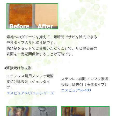
素地へのダメージを抑えて、短時間でサビを除去できる
中性タイプのサビ取り剤です。
防錆剤をセットでご使用いただくことで、サビ除去後の
表面を一定期間保持することが可能です。
●溶接焼け除去剤
ステンレス鋼用ノンフッ素溶
ステンレス鋼用ノンフッ素溶
接焼け除去剤（ジェルタイ
接焼け除去剤（液体タイプ）
プ）
エスピュアSJ-400
エスピュアSJジェルシリーズ