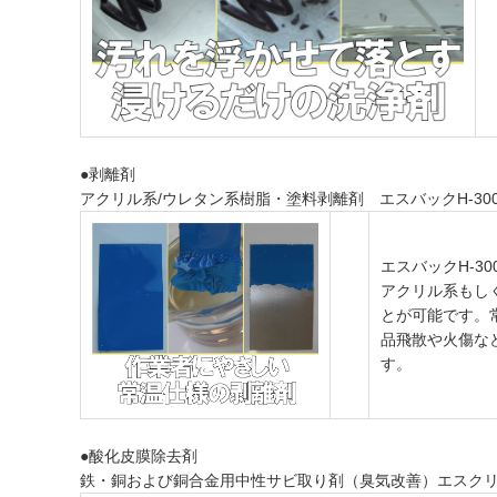
●剥離剤
アクリル系/ウレタン系樹脂・塗料剥離剤
エスバックH-30
エスバックH-3
アクリル系もし
とが可能です。
品飛散や火傷な
す。
●酸化皮膜除去剤
鉄・銅および銅合金用中性サビ取り剤（臭気改善）
エスクリ