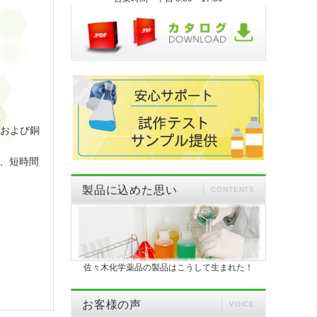
銅および銅
、短時間
製品に込めた思い
CONTENTS
佐々木化学薬品の製品はこうして生まれた！
お客様の声
VOICE