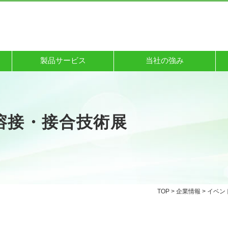
製品サービス
当社の強み
溶接・接合技術展
TOP
>
企業情報
>
イベン