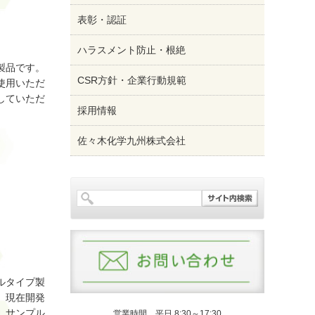
表彰・認証
ハラスメント防止・根絶
製品です。
CSR方針・企業行動規範
使用いただ
していただ
採用情報
す。
佐々木化学九州株式会社
ルタイプ製
。現在開発
、サンプル
営業時間 平日 8:30～17:30