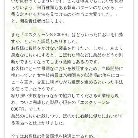
いが変わってしまうのです。どんな環境でもにおいが変わ
らないよう、何百種類もある製造パターンのなかから、一
番安定させる方法を見つけるのが本当に大変でした。」
と、開発責任者は語ります。
また『エスクリーンS-800FR』はどういったにおいを目指
すか、といった課題もありました。
お客様に負担をかけない製品を作りたい。しかし、あまり
身近なにおいにすると、こぼれた時などに薬品かどうか判
断ができなくなってしまう危険もあるのです。
お客様にとって最適なにおいを検証するため、当時開発に
携わっていた女性技術員は70種類もの試作品の傍らにコー
ヒーを置き、交互に嗅ぎながら選定を進めるといった手法
を使っていたそうです。
粘り強い実験を行うなかで協力してくださる企業様も現
れ、ついに完成した製品が現在の『エスクリーンS-
800FR』でした。
薬品のにおいは残しつつ、ほのかに石鹸に似たにおいがす
る製品へと仕上がりました。
全てはお客様の作業環境を快適にするため。