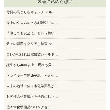
製品に込めた想い
需要の高まりをキャッチ アル
…
鉄上のクロムめっき剥離剤『エ
…
「少しでも安全に」という想い
…
数々の課題をクリアし待望のジ
…
コレがなければ電磁波シールド
…
誕生から40年以上、現在も愛
…
ドライキープ開発秘話 ～誕生
…
未来の地球に佐々木化学薬品が
…
お客様の作業環境を快適にした
…
佐々木化学薬品のロングセラー
…