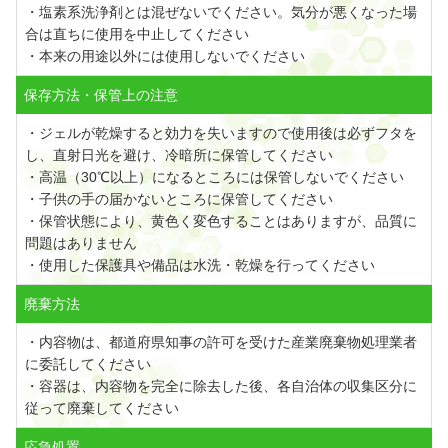
・塩素系洗浄剤とは混ぜないでください。気分が悪くなった場
合は直ちに使用を中止してください
・本来の用途以外には使用しないでください
保存方法・保管上の注意
・ジェルが乾燥すると効力を失いますので使用後は必ずフタを
し、直射日光を避け、冷暗所に保管してください
・高温（30℃以上）になるところには保管しないでください
・子供の手の届かないところに保管してください
・保管状態により、黄色く変色することはありますが、品質に
問題はありません
・使用した保護具や備品は水洗・乾燥を行ってください
廃棄方法
・内容物は、都道府県知事の許可を受けた産業廃棄物処理業者
に委託してください
・容器は、内容物を完全に除去した後、各自治体の収集区分に
従って廃棄してください
応急処置