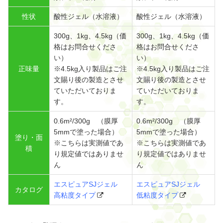
性状
酸性ジェル（水溶液）
酸性ジェル（水溶液）
300g、1kg、4.5kg（価
300g、1kg、4.5kg（価
格はお問合せくださ
格はお問合せくださ
い）
い）
正味量
※4.5kg入り製品はご注
※4.5kg入り製品はご注
文賜り後の製造とさせ
文賜り後の製造とさせ
ていただいておりま
ていただいておりま
す。
す。
0.6m²/300g （膜厚
0.6m²/300g （膜厚
5mmで塗った場合）
5mmで塗った場合）
塗り・面
※こちらは実測値であ
※こちらは実測値であ
積
り規定値ではありませ
り規定値ではありませ
ん
ん
エスピュアSJジェル
エスピュアSJジェル
カタログ
高粘度タイプ
低粘度タイプ