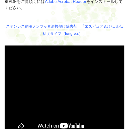
※PDFをご覧頂くには
Adobe Acrobat Reader
をインストールして
ください。
ステンレス鋼用ノンフッ素溶接焼け除去剤 「エスピュアSJジェル低
粘度タイプ（long ver.）」