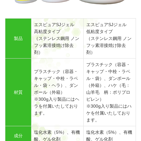
エスピュアSJジェル
エスピュアSJジェル
高粘度タイプ
低粘度タイプ
製品
（ステンレス鋼用 ノン
（ステンレス鋼用 ノン
フッ素溶接焼け除去
フッ素溶接焼け除去
剤）
剤）
プラスチック（容器・
プラスチック（容器・
キャップ・中栓・ラベ
キャップ・中栓・ラベ
ル・袋）、ダンボール
ル・袋・ヘラ）、ダン
（外箱）、ハケ（毛：
材質
ボール（外箱）
山羊毛 柄：ポリプロ
※300g入り製品にはヘ
ピレン）
ラを付属いたしており
※300g入り製品にはハ
ます。
ケを付属いたしており
ます。
塩化水素（5%）、有機
塩化水素（5%）、有機
成分
酸、ゲル化剤
酸、ゲル化剤