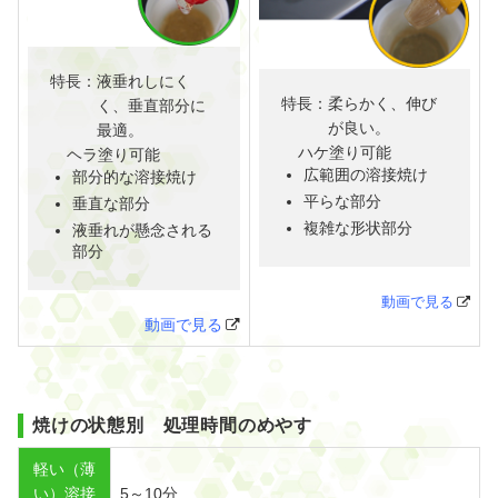
特長：
液垂れしにく
特長：
柔らかく、伸び
く、垂直部分に
が良い。
最適。
ハケ塗り可能
ヘラ塗り可能
広範囲の溶接焼け
部分的な溶接焼け
平らな部分
垂直な部分
複雑な形状部分
液垂れが懸念される
部分
動画で見る
動画で見る
焼けの状態別 処理時間のめやす
軽い（薄
い）溶接
5～10分