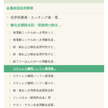
金属表面処理事業
化学研磨液・エッチング液・電
…
酸化皮膜除去剤・溶接焼け除去
…
無電解ニッケルめっき用水シミ
…
無電解ニッケルめっき用酸化皮
…
鉄・銅および銅合金用中性サビ
…
鉄・銅および銅合金用中性サビ
…
鉛フリーはんだボール用酸化皮
…
ステンレス鋼用ノンフッ素溶接
…
ステンレス鋼用ノンフッ素溶接
…
ステンレス鋼用ノンフッ素スケ
…
銀・銀めっき用変色皮膜除去剤
インコネル（耐熱性合金）用
…
チタン・チタン合金用酸化皮膜
…