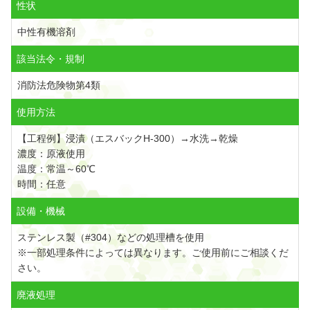
性状
中性有機溶剤
該当法令・規制
消防法危険物第4類
使用方法
【工程例】浸漬（エスバックH-300）→水洗→乾燥
濃度：原液使用
温度：常温～60℃
時間：任意
設備・機械
ステンレス製（#304）などの処理槽を使用
※一部処理条件によっては異なります。ご使用前にご相談くだ
さい。
廃液処理