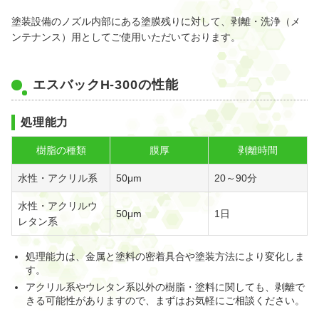
塗装設備のノズル内部にある塗膜残りに対して、剥離・洗浄（メ
ンテナンス）用としてご使用いただいております。
エスバックH-300の性能
処理能力
樹脂の種類
膜厚
剥離時間
水性・アクリル系
50μm
20～90分
水性・アクリルウ
50μm
1日
レタン系
処理能力は、金属と塗料の密着具合や塗装方法により変化しま
す。
アクリル系やウレタン系以外の樹脂・塗料に関しても、剥離で
きる可能性がありますので、まずはお気軽にご相談ください。