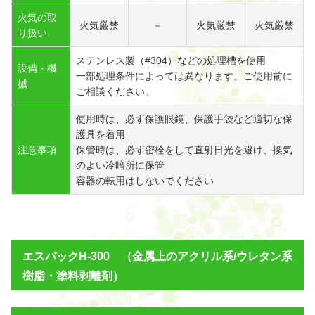
火気の取
火気厳禁
－
火気厳禁
火気厳禁
り扱い
ステンレス製（#304）などの処理槽を使用
設備・機
一部処理条件によっては異なります。ご使用前に
械
ご相談ください。
使用時は、必ず保護眼鏡、保護手袋など適切な保
護具を着用
注意事項
保管時は、必ず密栓をして直射日光を避け、換気
のよい冷暗所に保管
容器の転用はしないでください
エスバックH-300 （金属上のアクリル系/ウレタン系
樹脂・塗料剥離剤）