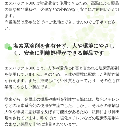
エスバックH-300は常温浸漬で使用できるため、高温による薬品
の急な飛び跳ねや、火傷などの心配がなく安全にご使用いただけ
ます。
※当製品は塗布などでのご使用はできませんのでご了承くださ
い。
塩素系溶剤を含有せず、人や環境にやさし
く、安全に剥離処理ができる製品です
エスバックH-300には、人体や環境に有害と言われる塩素系溶剤
を使用していません。そのため、人体や環境に配慮した剥離作業
が行えます。また、揮発しにくい性質となっており、その点も作
業者にやさしい製品です。
従来から、金属上の樹脂や塗料を剥離する際には、塩化メチレン
などの塩素系溶剤の使用が主流でした。しかし、それらの溶剤は
人体や環境に悪影響を及ぼす可能性があるため、法律により排出
規制されています。昨今では、塩化メチレンなどの塩素系溶剤を
含まない製品が非常に注目されています。