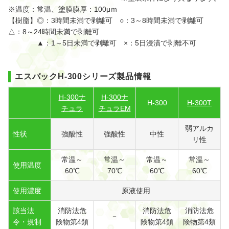
※温度：常温、塗膜膜厚：100μｍ
【樹脂】◎：3時間未満で剥離可 ○：3～8時間未満で剥離可
△：8～24時間未満で剥離可
▲：1～5日未満で剥離可 ×：5日浸漬で剥離不可
エスバックH-300シリーズ製品情報
H-300ナ
H-300ナ
H-300
H-300T
チュラ
チュラEM
弱アルカ
性状
強酸性
強酸性
中性
リ性
常温～
常温～
常温～
常温～
使用温度
60℃
70℃
60℃
60℃
使用濃度
原液使用
該当法
消防法危
消防法危
消防法危
－
令・規制
険物第4類
険物第4類
険物第4類