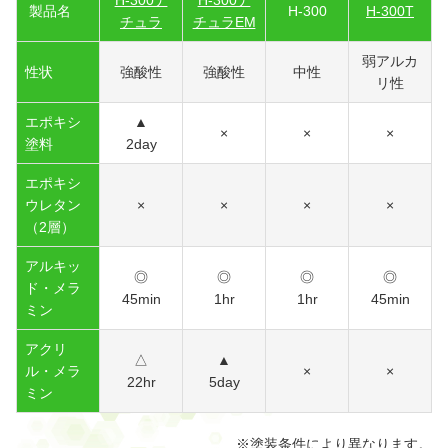
製品名
H-300
H-300T
チュラ
チュラEM
弱アルカ
性状
強酸性
強酸性
中性
リ性
エポキシ
▲
×
×
×
塗料
2day
エポキシ
ウレタン
×
×
×
×
（2層）
アルキッ
◎
◎
◎
◎
ド・メラ
45min
1hr
1hr
45min
ミン
アクリ
△
▲
ル・メラ
×
×
22hr
5day
ミン
※塗装条件により異なります。