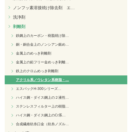
ノンフッ素溶接焼け除去剤 エ
…
洗浄剤
剥離剤
鉄鋼上のカーボン・樹脂焼け除
…
銅・銅合金上のノンシアン銀め
…
金属上のめっき剥離剤
金属上の鉛フリー金めっき剥離
…
鉄上のクロムめっき剥離剤
アクリル系／ウレタン系樹脂・
…
エスバックH-300シリーズ
…
ハイス鋼・ダイス鋼上の２液性
…
ステンレスフィルター上の樹脂
…
ハイス鋼・ダイス鋼上のCr系
…
合成繊維紡糸口金（紡糸ノズル
…