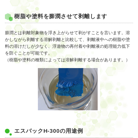
樹脂や塗料を膨潤させて剥離します
膨潤とは剥離対象物を浮き上がらせて剥がすことを言います。溶
かしながら剥離する溶解剥離と比較して、剥離液中への樹脂や塗
料の溶けだしが少なく、浮遊物の再付着や剥離液の処理能力低下
を防ぐことが可能です。
（樹脂や塗料の種類によっては溶解剥離する場合があります。）
エスバックH-300の用途例