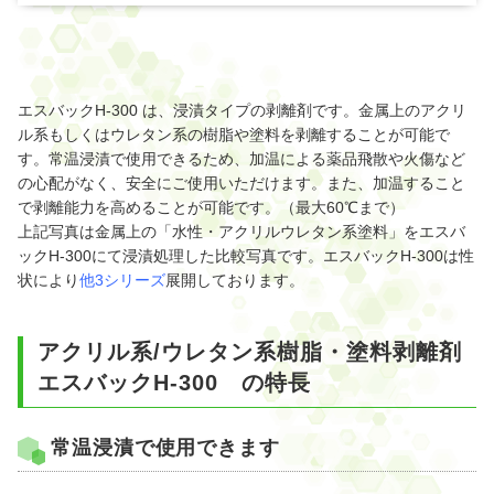
エスバックH-300 は、浸漬タイプの剥離剤です。金属上のアクリ
ル系もしくはウレタン系の樹脂や塗料を剥離することが可能で
す。常温浸漬で使用できるため、加温による薬品飛散や火傷など
の心配がなく、安全にご使用いただけます。また、加温すること
で剥離能力を高めることが可能です。（最大60℃まで）
上記写真は金属上の「水性・アクリルウレタン系塗料」をエスバ
ックH-300にて浸漬処理した比較写真です。エスバックH-300は性
状により
他3シリーズ
展開しております。
アクリル系/ウレタン系樹脂・塗料剥離剤
エスバックH-300 の特長
常温浸漬で使用できます